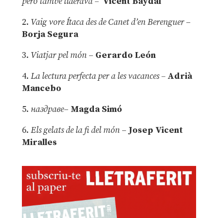
però també liderava –
Vicent Baydal
2.
Vaig vore Ítaca des de Canet d’en Berenguer
–
Borja Segura
3.
Viatjar pel món
–
Gerardo León
4.
La lectura perfecta per a les vacances –
Adrià
Mancebo
5.
наздраве
–
Magda Simó
6.
Els gelats de la fi del món
–
Josep Vicent
Miralles