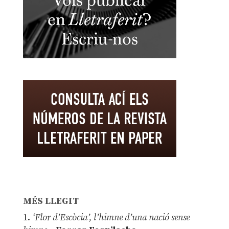
MÉS LLEGIT
1.
‘Flor d’Escòcia’, l’himne d’una nació sense