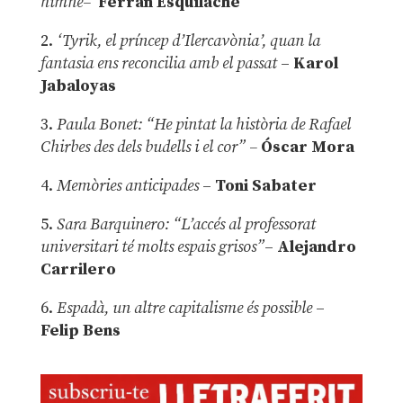
himne–
Ferran Esquilache
2.
‘Tyrik, el príncep d’Ilercavònia’, quan la
fantasia ens reconcilia amb el passat
–
Karol
Jabaloyas
3.
Paula Bonet: “He pintat la història de Rafael
Chirbes des dels budells i el cor” –
Óscar Mora
4.
Memòries anticipades
–
Toni Sabater
5.
Sara Barquinero: “L’accés al professorat
universitari té molts espais grisos”
–
Alejandro
Carrilero
6.
Espadà, un altre capitalisme és possible
–
Felip Bens