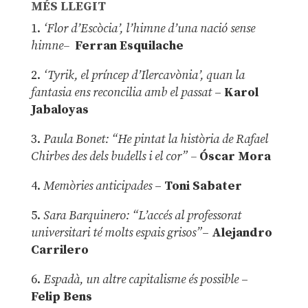
MÉS LLEGIT
1.
‘Flor d’Escòcia’, l’himne d’una nació sense
himne–
Ferran Esquilache
2.
‘Tyrik, el príncep d’Ilercavònia’, quan la
fantasia ens reconcilia amb el passat
–
Karol
Jabaloyas
3.
Paula Bonet: “He pintat la història de Rafael
Chirbes des dels budells i el cor” –
Óscar Mora
4.
Memòries anticipades
–
Toni Sabater
5.
Sara Barquinero: “L’accés al professorat
universitari té molts espais grisos”
–
Alejandro
Carrilero
6.
Espadà, un altre capitalisme és possible
–
Felip Bens