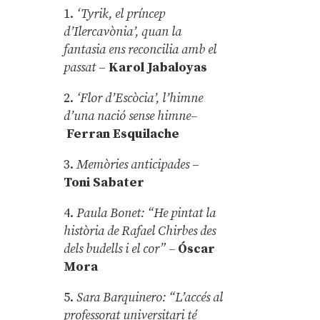
1.
‘Tyrik, el príncep
d’Ilercavònia’, quan la
fantasia ens reconcilia amb el
passat
–
Karol Jabaloyas
2.
‘Flor d’Escòcia’, l’himne
d’una nació sense himne–
Ferran Esquilache
3.
Memòries anticipades
–
Toni Sabater
4.
Paula Bonet: “He pintat la
història de Rafael Chirbes des
dels budells i el cor” –
Óscar
Mora
5.
Sara Barquinero: “L’accés al
professorat universitari té