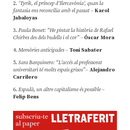
2.
‘Tyrik, el príncep d’Ilercavònia’, quan la
fantasia ens reconcilia amb el passat
–
Karol
Jabaloyas
3.
Paula Bonet: “He pintat la història de Rafael
Chirbes des dels budells i el cor” –
Óscar Mora
4.
Memòries anticipades
–
Toni Sabater
5.
Sara Barquinero: “L’accés al professorat
universitari té molts espais grisos”
–
Alejandro
Carrilero
6.
Espadà, un altre capitalisme és possible
–
Felip Bens