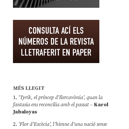
MÉS LLEGIT
1.
‘Tyrik, el príncep d’Ilercavònia’, quan la
fantasia ens reconcilia amb el passat
–
Karol
Jabaloyas
2.
‘Flor d’Escòcia’, l’himne d’una nació sense