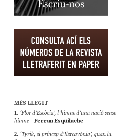
MÉS LLEGIT
1.
‘Flor d’Escòcia’, l’himne d’una nació sense
himne–
Ferran Esquilache
2.
‘Tyrik, el príncep d’Ilercavònia’, quan la