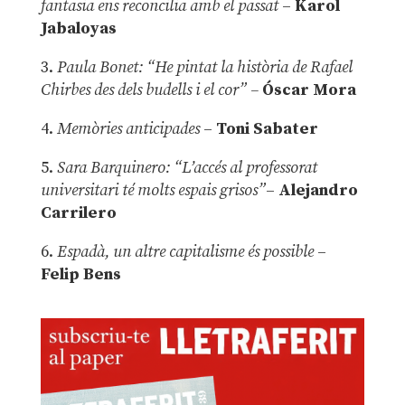
fantasia ens reconcilia amb el passat
–
Karol
Jabaloyas
3.
Paula Bonet: “He pintat la història de Rafael
Chirbes des dels budells i el cor” –
Óscar Mora
4.
Memòries anticipades
–
Toni Sabater
5.
Sara Barquinero: “L’accés al professorat
universitari té molts espais grisos”
–
Alejandro
Carrilero
6.
Espadà, un altre capitalisme és possible
–
Felip Bens