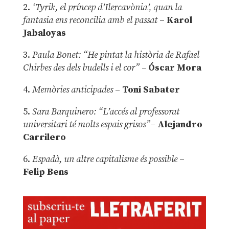
2.
‘Tyrik, el príncep d’Ilercavònia’, quan la
fantasia ens reconcilia amb el passat
–
Karol
Jabaloyas
3.
Paula Bonet: “He pintat la història de Rafael
Chirbes des dels budells i el cor” –
Óscar Mora
4.
Memòries anticipades
–
Toni Sabater
5.
Sara Barquinero: “L’accés al professorat
universitari té molts espais grisos”
–
Alejandro
Carrilero
6.
Espadà, un altre capitalisme és possible
–
Felip Bens