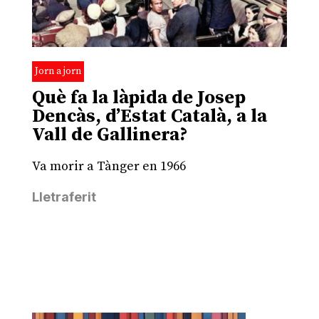
Jorn a jorn
Què fa la làpida de Josep
Dencàs, d’Estat Català, a la
Vall de Gallinera?
Va morir a Tànger en 1966
Lletraferit