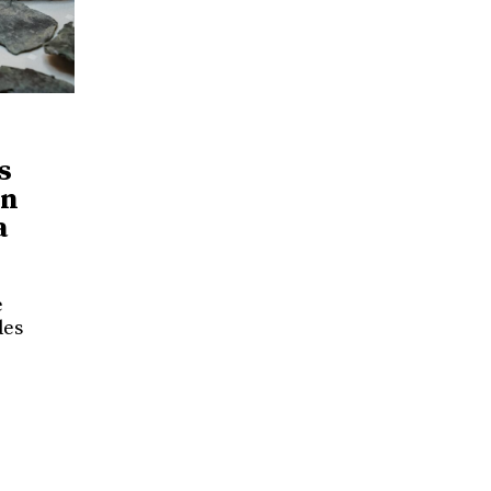
s
un
a
e
des