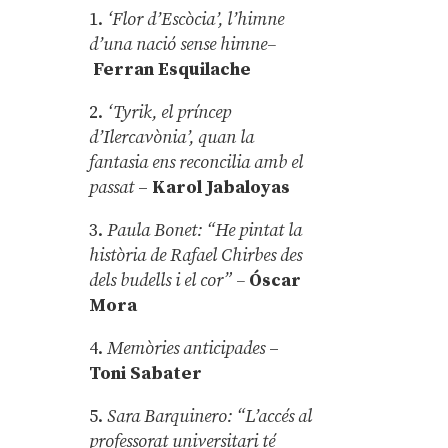
1.
‘Flor d’Escòcia’, l’himne
d’una nació sense himne–
Ferran Esquilache
2.
‘Tyrik, el príncep
d’Ilercavònia’, quan la
fantasia ens reconcilia amb el
passat
–
Karol Jabaloyas
3.
Paula Bonet: “He pintat la
història de Rafael Chirbes des
dels budells i el cor” –
Óscar
Mora
4.
Memòries anticipades
–
Toni Sabater
5.
Sara Barquinero: “L’accés al
professorat universitari té