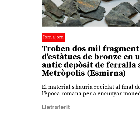
Jorn a jorn
Troben dos mil fragment
d’estàtues de bronze en 
antic depòsit de ferralla 
Metròpolis (Esmirna)
El material s'hauria reciclat al final d
l'època romana per a encunyar mone
Lletraferit