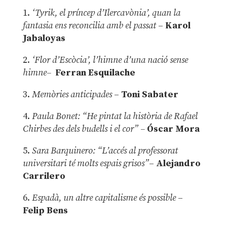
1.
‘Tyrik, el príncep d’Ilercavònia’, quan la
fantasia ens reconcilia amb el passat
–
Karol
Jabaloyas
2.
‘Flor d’Escòcia’, l’himne d’una nació sense
himne–
Ferran Esquilache
3.
Memòries anticipades
–
Toni Sabater
4.
Paula Bonet: “He pintat la història de Rafael
Chirbes des dels budells i el cor” –
Óscar Mora
5.
Sara Barquinero: “L’accés al professorat
universitari té molts espais grisos”
–
Alejandro
Carrilero
6.
Espadà, un altre capitalisme és possible
–
Felip Bens