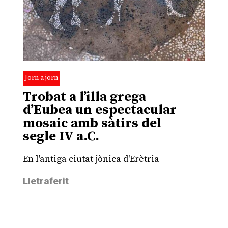
Jorn a jorn
Trobat a l’illa grega
d’Eubea un espectacular
mosaic amb sàtirs del
segle IV a.C.
En l'antiga ciutat jònica d'Erètria
Lletraferit