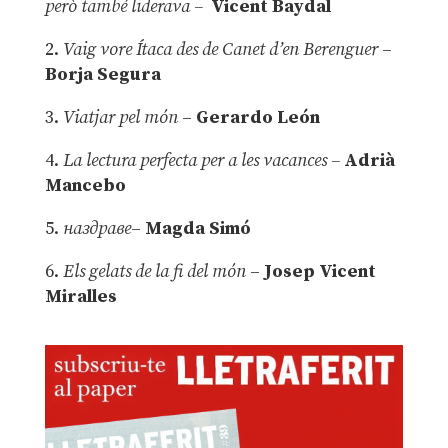
però també liderava –
Vicent Baydal
2.
Vaig vore Ítaca des de Canet d’en Berenguer
–
Borja Segura
3.
Viatjar pel món
–
Gerardo León
4.
La lectura perfecta per a les vacances –
Adrià
Mancebo
5.
наздраве
–
Magda Simó
6.
Els gelats de la fi del món
–
Josep Vicent
Miralles