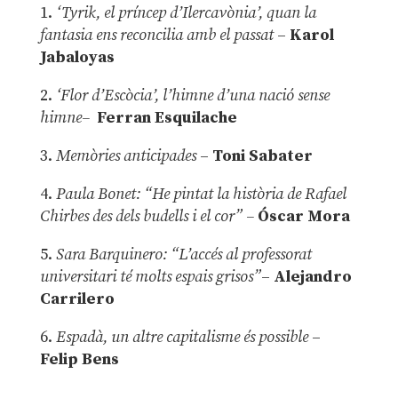
1.
‘Tyrik, el príncep d’Ilercavònia’, quan la
fantasia ens reconcilia amb el passat
–
Karol
Jabaloyas
2.
‘Flor d’Escòcia’, l’himne d’una nació sense
himne–
Ferran Esquilache
3.
Memòries anticipades
–
Toni Sabater
4.
Paula Bonet: “He pintat la història de Rafael
Chirbes des dels budells i el cor” –
Óscar Mora
5.
Sara Barquinero: “L’accés al professorat
universitari té molts espais grisos”
–
Alejandro
Carrilero
6.
Espadà, un altre capitalisme és possible
–
Felip Bens