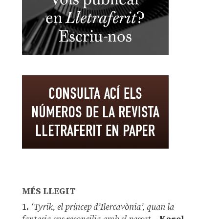
MÉS LLEGIT
1.
‘Tyrik, el príncep d’Ilercavònia’, quan la