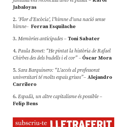
fantasia ens reconcilia amb el passat
–
Karol
Jabaloyas
2.
‘Flor d’Escòcia’, l’himne d’una nació sense
himne–
Ferran Esquilache
3.
Memòries anticipades
–
Toni Sabater
4.
Paula Bonet: “He pintat la història de Rafael
Chirbes des dels budells i el cor” –
Óscar Mora
5.
Sara Barquinero: “L’accés al professorat
universitari té molts espais grisos”
–
Alejandro
Carrilero
6.
Espadà, un altre capitalisme és possible
–
Felip Bens