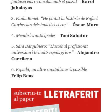
fantasia ens reconcilia amb el passat
–
Karol
Jabaloyas
3.
Paula Bonet: “He pintat la història de Rafael
Chirbes des dels budells i el cor” –
Óscar Mora
4.
Memòries anticipades
–
Toni Sabater
5.
Sara Barquinero: “L’accés al professorat
universitari té molts espais grisos”
–
Alejandro
Carrilero
6.
Espadà, un altre capitalisme és possible
–
Felip Bens