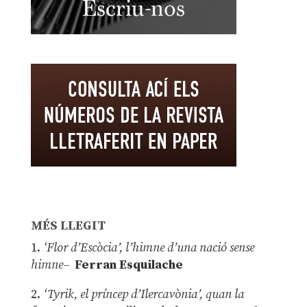
MÉS LLEGIT
1.
‘Flor d’Escòcia’, l’himne d’una nació sense
himne–
Ferran Esquilache
2.
‘Tyrik, el príncep d’Ilercavònia’, quan la