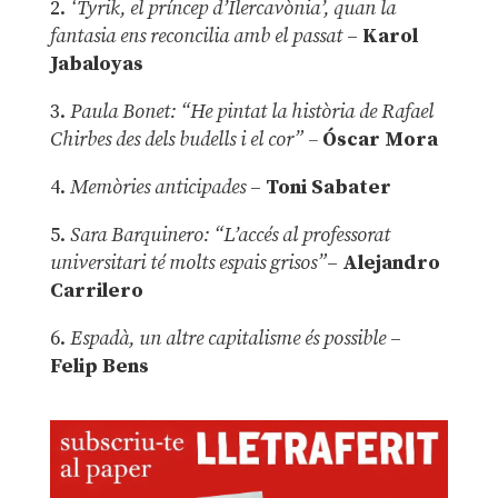
2.
‘Tyrik, el príncep d’Ilercavònia’, quan la
fantasia ens reconcilia amb el passat
–
Karol
Jabaloyas
3.
Paula Bonet: “He pintat la història de Rafael
Chirbes des dels budells i el cor” –
Óscar Mora
4.
Memòries anticipades
–
Toni Sabater
5.
Sara Barquinero: “L’accés al professorat
universitari té molts espais grisos”
–
Alejandro
Carrilero
6.
Espadà, un altre capitalisme és possible
–
Felip Bens