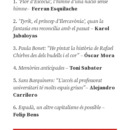
1.
‘Flor d’Escòcia’, l’himne d’una nació sense
himne–
Ferran Esquilache
2.
‘Tyrik, el príncep d’Ilercavònia’, quan la
fantasia ens reconcilia amb el passat
–
Karol
Jabaloyas
3.
Paula Bonet: “He pintat la història de Rafael
Chirbes des dels budells i el cor” –
Óscar Mora
4.
Memòries anticipades
–
Toni Sabater
5.
Sara Barquinero: “L’accés al professorat
universitari té molts espais grisos”
–
Alejandro
Carrilero
6.
Espadà, un altre capitalisme és possible
–
Felip Bens