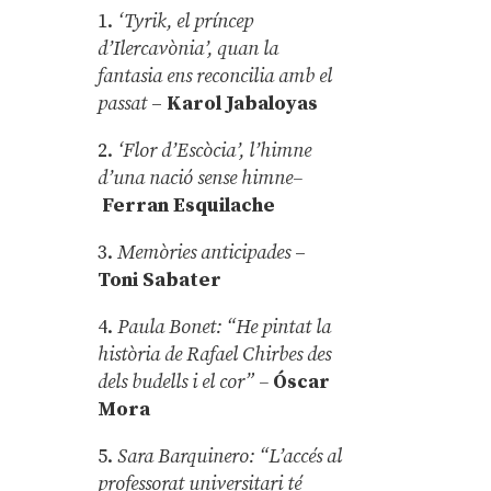
1.
‘Tyrik, el príncep
d’Ilercavònia’, quan la
fantasia ens reconcilia amb el
passat
–
Karol Jabaloyas
2.
‘Flor d’Escòcia’, l’himne
d’una nació sense himne–
Ferran Esquilache
3.
Memòries anticipades
–
Toni Sabater
4.
Paula Bonet: “He pintat la
història de Rafael Chirbes des
dels budells i el cor” –
Óscar
Mora
5.
Sara Barquinero: “L’accés al
professorat universitari té