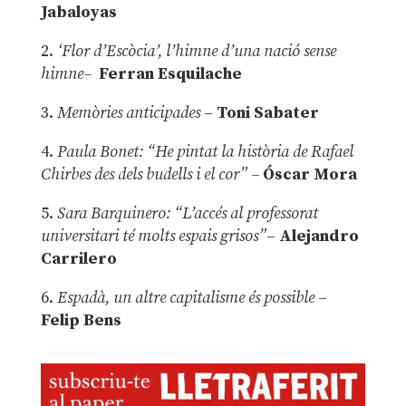
Jabaloyas
2.
‘Flor d’Escòcia’, l’himne d’una nació sense
himne–
Ferran Esquilache
3.
Memòries anticipades
–
Toni Sabater
4.
Paula Bonet: “He pintat la història de Rafael
Chirbes des dels budells i el cor” –
Óscar Mora
5.
Sara Barquinero: “L’accés al professorat
universitari té molts espais grisos”
–
Alejandro
Carrilero
6.
Espadà, un altre capitalisme és possible
–
Felip Bens