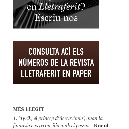
MÉS LLEGIT
1.
‘Tyrik, el príncep d’Ilercavònia’, quan la
fantasia ens reconcilia amb el passat
–
Karol