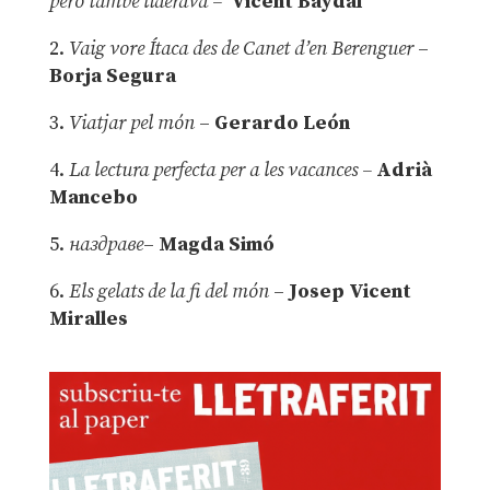
però també liderava –
Vicent Baydal
2.
Vaig vore Ítaca des de Canet d’en Berenguer
–
Borja Segura
3.
Viatjar pel món
–
Gerardo León
4.
La lectura perfecta per a les vacances –
Adrià
Mancebo
5.
наздраве
–
Magda Simó
6.
Els gelats de la fi del món
–
Josep Vicent
Miralles