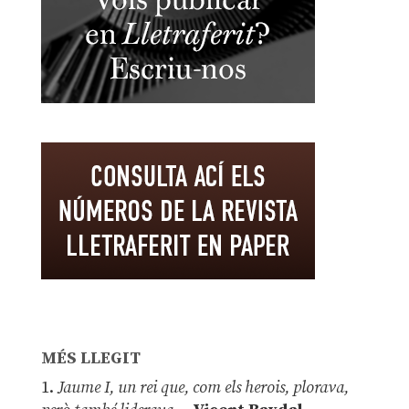
MÉS LLEGIT
1.
Jaume I, un rei que, com els herois, plorava,