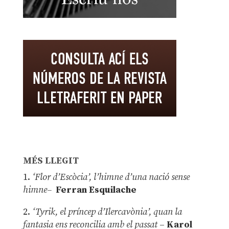
MÉS LLEGIT
1.
‘Flor d’Escòcia’, l’himne d’una nació sense
himne–
Ferran Esquilache
2.
‘Tyrik, el príncep d’Ilercavònia’, quan la
fantasia ens reconcilia amb el passat
–
Karol