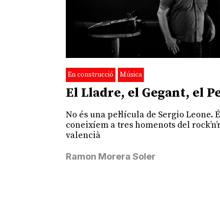
En construcció
Música
El Lladre, el Gegant, el Pe
No és una pel·lícula de Sergio Leone. 
coneixíem a tres homenots del rock’n’r
valencià
Ramon Morera Soler