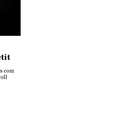
tit
És com
oll