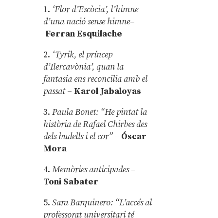
1.
‘Flor d’Escòcia’, l’himne
d’una nació sense himne–
Ferran Esquilache
2.
‘Tyrik, el príncep
d’Ilercavònia’, quan la
fantasia ens reconcilia amb el
passat
–
Karol Jabaloyas
3.
Paula Bonet: “He pintat la
història de Rafael Chirbes des
dels budells i el cor” –
Óscar
Mora
4.
Memòries anticipades
–
Toni Sabater
5.
Sara Barquinero: “L’accés al
professorat universitari té