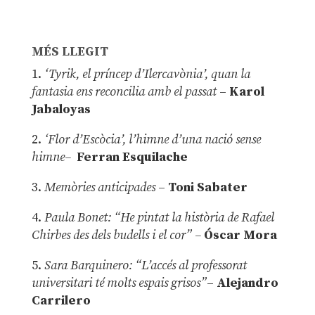
MÉS LLEGIT
1.
‘Tyrik, el príncep d’Ilercavònia’, quan la
fantasia ens reconcilia amb el passat
–
Karol
Jabaloyas
2.
‘Flor d’Escòcia’, l’himne d’una nació sense
himne–
Ferran Esquilache
3.
Memòries anticipades
–
Toni Sabater
4.
Paula Bonet: “He pintat la història de Rafael
Chirbes des dels budells i el cor” –
Óscar Mora
5.
Sara Barquinero: “L’accés al professorat
universitari té molts espais grisos”
–
Alejandro
Carrilero