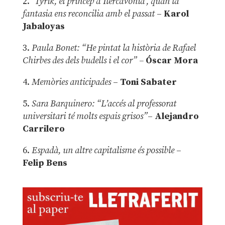
2.
‘Tyrik, el príncep d’Ilercavònia’, quan la
fantasia ens reconcilia amb el passat
–
Karol
Jabaloyas
3.
Paula Bonet: “He pintat la història de Rafael
Chirbes des dels budells i el cor” –
Óscar Mora
4.
Memòries anticipades
–
Toni Sabater
5.
Sara Barquinero: “L’accés al professorat
universitari té molts espais grisos”
–
Alejandro
Carrilero
6.
Espadà, un altre capitalisme és possible
–
Felip Bens