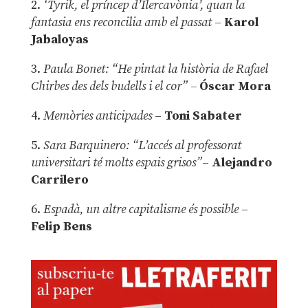
2.
‘Tyrik, el príncep d’Ilercavònia’, quan la
fantasia ens reconcilia amb el passat
–
Karol
Jabaloyas
3.
Paula Bonet: “He pintat la història de Rafael
Chirbes des dels budells i el cor” –
Óscar Mora
4.
Memòries anticipades
–
Toni Sabater
5.
Sara Barquinero: “L’accés al professorat
universitari té molts espais grisos”
–
Alejandro
Carrilero
6.
Espadà, un altre capitalisme és possible
–
Felip Bens