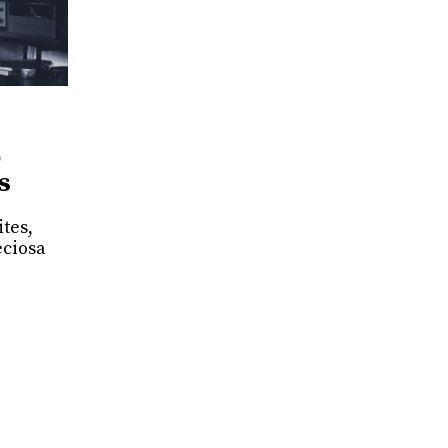
o
s
ites,
eciosa