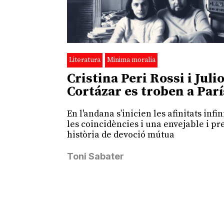
Literatura
Minima moralia
Cristina Peri Rossi i Juli
Cortázar es troben a Parí
En l'andana s’inicien les afinitats infin
les coincidències i una envejable i pr
història de devoció mútua
Toni Sabater