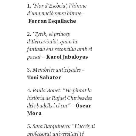
1.
‘Flor d’Escòcia’, l’himne
d’una nació sense himne–
Ferran Esquilache
2.
‘Tyrik, el príncep
d’Ilercavònia’, quan la
fantasia ens reconcilia amb el
passat
–
Karol Jabaloyas
3.
Memòries anticipades
–
Toni Sabater
4.
Paula Bonet: “He pintat la
història de Rafael Chirbes des
dels budells i el cor” –
Óscar
Mora
5.
Sara Barquinero: “L’accés al
professorat universitari té