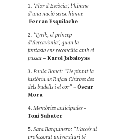
1.
‘Flor d’Escòcia’, l’himne
d’una nació sense himne–
Ferran Esquilache
2.
‘Tyrik, el príncep
d’Ilercavònia’, quan la
fantasia ens reconcilia amb el
passat
–
Karol Jabaloyas
3.
Paula Bonet: “He pintat la
història de Rafael Chirbes des
dels budells i el cor” –
Óscar
Mora
4.
Memòries anticipades
–
Toni Sabater
5.
Sara Barquinero: “L’accés al
professorat universitari té