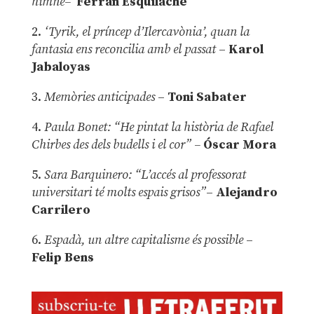
himne–
Ferran Esquilache
2.
‘Tyrik, el príncep d’Ilercavònia’, quan la
fantasia ens reconcilia amb el passat
–
Karol
Jabaloyas
3.
Memòries anticipades
–
Toni Sabater
4.
Paula Bonet: “He pintat la història de Rafael
Chirbes des dels budells i el cor” –
Óscar Mora
5.
Sara Barquinero: “L’accés al professorat
universitari té molts espais grisos”
–
Alejandro
Carrilero
6.
Espadà, un altre capitalisme és possible
–
Felip Bens