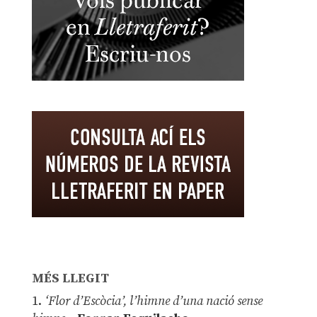
MÉS LLEGIT
1.
‘Flor d’Escòcia’, l’himne d’una nació sense