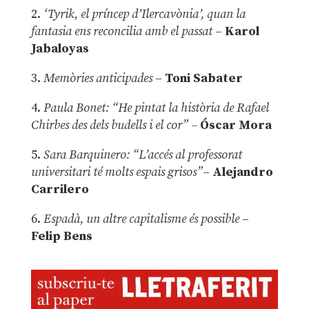
2.
‘Tyrik, el príncep d’Ilercavònia’, quan la
fantasia ens reconcilia amb el passat
–
Karol
Jabaloyas
3.
Memòries anticipades
–
Toni Sabater
4.
Paula Bonet: “He pintat la història de Rafael
Chirbes des dels budells i el cor” –
Óscar Mora
5.
Sara Barquinero: “L’accés al professorat
universitari té molts espais grisos”
–
Alejandro
Carrilero
6.
Espadà, un altre capitalisme és possible
–
Felip Bens