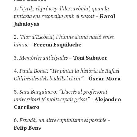
1.
‘Tyrik, el príncep d’Ilercavònia’, quan la
fantasia ens reconcilia amb el passat
–
Karol
Jabaloyas
2.
‘Flor d’Escòcia’, l’himne d’una nació sense
himne–
Ferran Esquilache
3.
Memòries anticipades
–
Toni Sabater
4.
Paula Bonet: “He pintat la història de Rafael
Chirbes des dels budells i el cor” –
Óscar Mora
5.
Sara Barquinero: “L’accés al professorat
universitari té molts espais grisos”
–
Alejandro
Carrilero
6.
Espadà, un altre capitalisme és possible
–
Felip Bens