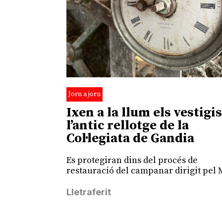
Jorn a jorn
Ixen a la llum els vestigi
l’antic rellotge de la
Col·legiata de Gandia
Es protegiran dins del procés de
restauració del campanar dirigit pel
Lletraferit