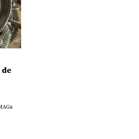
s de
 MAGa