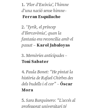
1.
‘Flor d’Escòcia’, l’himne
d’una nació sense himne–
Ferran Esquilache
2.
‘Tyrik, el príncep
d’Ilercavònia’, quan la
fantasia ens reconcilia amb el
passat
–
Karol Jabaloyas
3.
Memòries anticipades
–
Toni Sabater
4.
Paula Bonet: “He pintat la
història de Rafael Chirbes des
dels budells i el cor” –
Óscar
Mora
5.
Sara Barquinero: “L’accés al
professorat universitari té