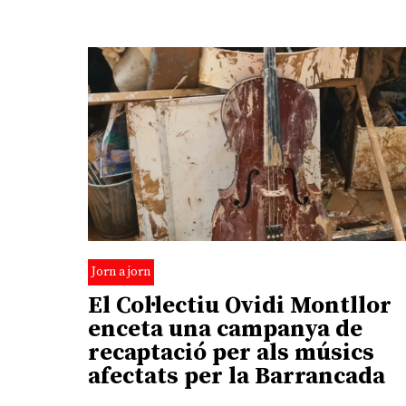
Jorn a jorn
El Col·lectiu Ovidi Montllor
enceta una campanya de
recaptació per als músics
afectats per la Barrancada