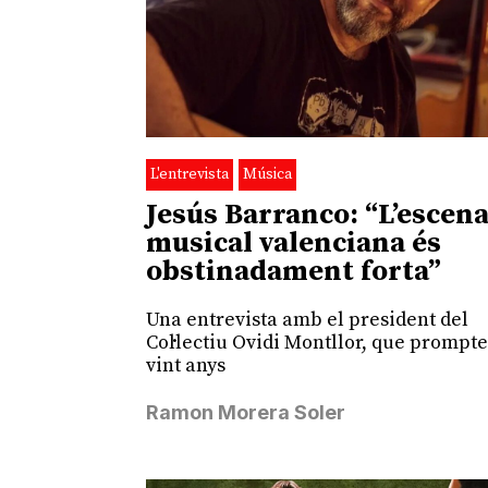
L'entrevista
Música
Jesús Barranco: “L’escen
musical valenciana és
obstinadament forta”
Una entrevista amb el president del
Col·lectiu Ovidi Montllor, que prompte
vint anys
Ramon Morera Soler