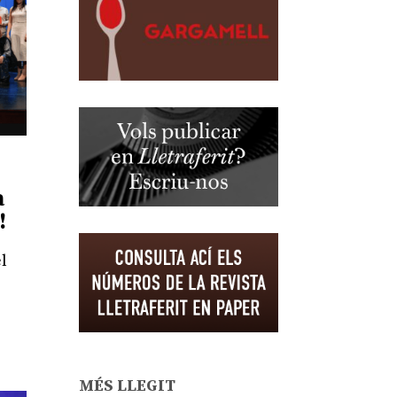
a
!
l
MÉS LLEGIT