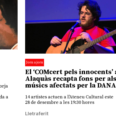
Jorn a jorn
El ‘COMcert pels innocents’ 
Alaquàs recapta fons per al
músics afectats per la DANA
orja
14 artistes actuen a l'Ateneu Cultural este
da a
28 de desembre a les 19:30 hores
Lletraferit