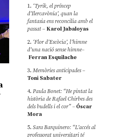
1.
‘Tyrik, el príncep
d’Ilercavònia’, quan la
fantasia ens reconcilia amb el
passat
–
Karol Jabaloyas
2.
‘Flor d’Escòcia’, l’himne
d’una nació sense himne–
Ferran Esquilache
3.
Memòries anticipades
–
Toni Sabater
a
4.
Paula Bonet: “He pintat la
s
història de Rafael Chirbes des
dels budells i el cor” –
Óscar
Mora
5.
Sara Barquinero: “L’accés al
professorat universitari té