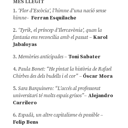
MÉS LLEGIT
1.
‘Flor d’Escòcia’, l’himne d’una nació sense
himne–
Ferran Esquilache
2.
‘Tyrik, el príncep d’Ilercavònia’, quan la
fantasia ens reconcilia amb el passat
–
Karol
Jabaloyas
3.
Memòries anticipades
–
Toni Sabater
4.
Paula Bonet: “He pintat la història de Rafael
Chirbes des dels budells i el cor” –
Óscar Mora
5.
Sara Barquinero: “L’accés al professorat
universitari té molts espais grisos”
–
Alejandro
Carrilero
6.
Espadà, un altre capitalisme és possible
–
Felip Bens