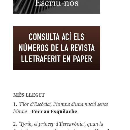
MÉS LLEGIT
1.
‘Flor d’Escòcia’, l’himne d’una nació sense
himne–
Ferran Esquilache
2.
‘Tyrik, el príncep d’Ilercavònia’, quan la