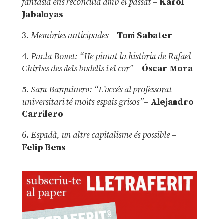
fantasia ens reconcilia amb el passat
–
Karol
Jabaloyas
3.
Memòries anticipades
–
Toni Sabater
4.
Paula Bonet: “He pintat la història de Rafael
Chirbes des dels budells i el cor” –
Óscar Mora
5.
Sara Barquinero: “L’accés al professorat
universitari té molts espais grisos”
–
Alejandro
Carrilero
6.
Espadà, un altre capitalisme és possible
–
Felip Bens