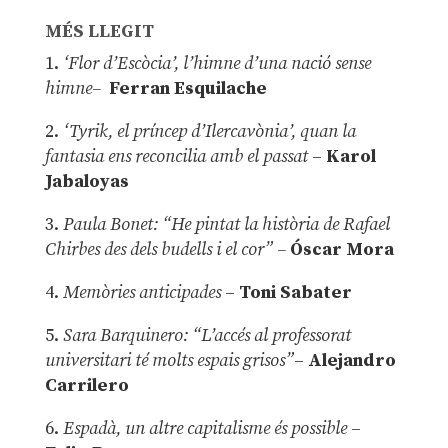
MÉS LLEGIT
1.
‘Flor d’Escòcia’, l’himne d’una nació sense
himne–
Ferran Esquilache
2.
‘Tyrik, el príncep d’Ilercavònia’, quan la
fantasia ens reconcilia amb el passat
–
Karol
Jabaloyas
3.
Paula Bonet: “He pintat la història de Rafael
Chirbes des dels budells i el cor” –
Óscar Mora
4.
Memòries anticipades
–
Toni Sabater
5.
Sara Barquinero: “L’accés al professorat
universitari té molts espais grisos”
–
Alejandro
Carrilero
6.
Espadà, un altre capitalisme és possible
–