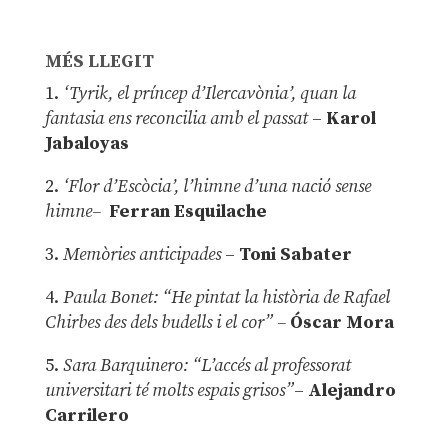
MÉS LLEGIT
1.
‘Tyrik, el príncep d’Ilercavònia’, quan la
fantasia ens reconcilia amb el passat
–
Karol
Jabaloyas
2.
‘Flor d’Escòcia’, l’himne d’una nació sense
himne–
Ferran Esquilache
3.
Memòries anticipades
–
Toni Sabater
4.
Paula Bonet: “He pintat la història de Rafael
Chirbes des dels budells i el cor” –
Óscar Mora
5.
Sara Barquinero: “L’accés al professorat
universitari té molts espais grisos”
–
Alejandro
Carrilero