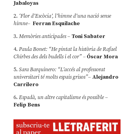
Jabaloyas
2.
‘Flor d’Escòcia’, l’himne d’una nació sense
himne–
Ferran Esquilache
3.
Memòries anticipades
–
Toni Sabater
4.
Paula Bonet: “He pintat la història de Rafael
Chirbes des dels budells i el cor” –
Óscar Mora
5.
Sara Barquinero: “L’accés al professorat
universitari té molts espais grisos”
–
Alejandro
Carrilero
6.
Espadà, un altre capitalisme és possible
–
Felip Bens