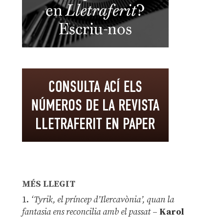
MÉS LLEGIT
1.
‘Tyrik, el príncep d’Ilercavònia’, quan la
fantasia ens reconcilia amb el passat
–
Karol