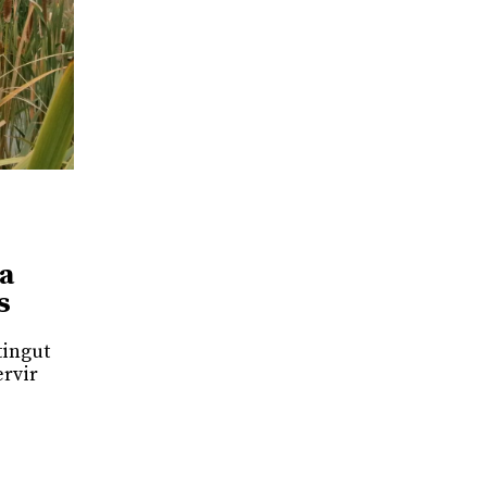
 a
s
tingut
ervir