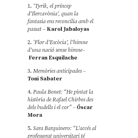
1.
‘Tyrik, el príncep
d’Ilercavònia’, quan la
fantasia ens reconcilia amb el
passat
–
Karol Jabaloyas
2.
‘Flor d’Escòcia’, l’himne
d’una nació sense himne–
Ferran Esquilache
3.
Memòries anticipades
–
Toni Sabater
4.
Paula Bonet: “He pintat la
història de Rafael Chirbes des
dels budells i el cor” –
Óscar
Mora
5.
Sara Barquinero: “L’accés al
professorat universitari té