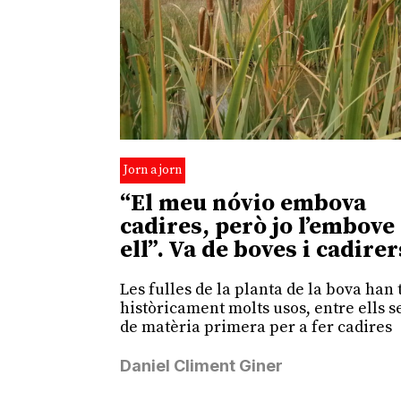
Jorn a jorn
“El meu nóvio embova
cadires, però jo l’embove
ell”. Va de boves i cadirer
Les fulles de la planta de la bova han 
històricament molts usos, entre ells s
de matèria primera per a fer cadires
Daniel Climent Giner