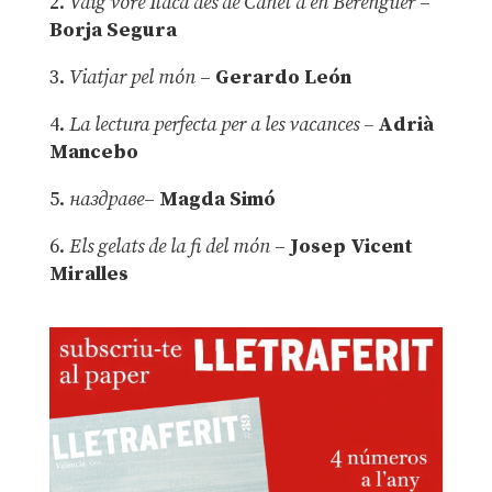
2.
Vaig vore Ítaca des de Canet d’en Berenguer
–
Borja Segura
3.
Viatjar pel món
–
Gerardo León
4.
La lectura perfecta per a les vacances –
Adrià
Mancebo
5.
наздраве
–
Magda Simó
6.
Els gelats de la fi del món
–
Josep Vicent
Miralles