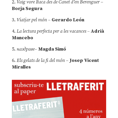
2.
Vaig vore Ítaca des de Canet d’en Berenguer
–
Borja Segura
3.
Viatjar pel món
–
Gerardo León
4.
La lectura perfecta per a les vacances –
Adrià
Mancebo
5.
наздраве
–
Magda Simó
6.
Els gelats de la fi del món
–
Josep Vicent
Miralles