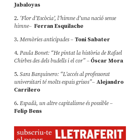
Jabaloyas
2.
‘Flor d’Escòcia’, l’himne d’una nació sense
himne–
Ferran Esquilache
3.
Memòries anticipades
–
Toni Sabater
4.
Paula Bonet: “He pintat la història de Rafael
Chirbes des dels budells i el cor” –
Óscar Mora
5.
Sara Barquinero: “L’accés al professorat
universitari té molts espais grisos”
–
Alejandro
Carrilero
6.
Espadà, un altre capitalisme és possible
–
Felip Bens