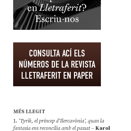
MÉS LLEGIT
1.
‘Tyrik, el príncep d’Ilercavònia’, quan la
fantasia ens reconcilia amb el passat
–
Karol