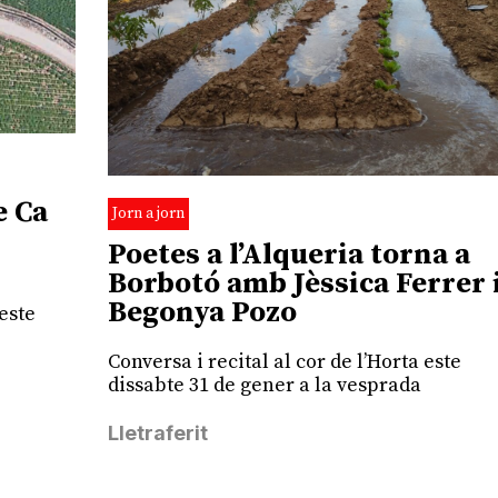
e Ca
Jorn a jorn
Poetes a l’Alqueria torna a
Borbotó amb Jèssica Ferrer 
Begonya Pozo
este
Conversa i recital al cor de l’Horta este
dissabte 31 de gener a la vesprada
Lletraferit