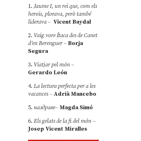
1.
Jaume I, un rei que, com els
herois, plorava, però també
liderava –
Vicent Baydal
2.
Vaig vore Ítaca des de Canet
d’en Berenguer
–
Borja
Segura
3.
Viatjar pel món
–
Gerardo León
4.
La lectura perfecta per a les
vacances –
Adrià Mancebo
5.
наздраве
–
Magda Simó
6.
Els gelats de la fi del món
–
Josep Vicent Miralles