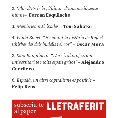
2.
‘Flor d’Escòcia’, l’himne d’una nació sense
himne–
Ferran Esquilache
3.
Memòries anticipades
–
Toni Sabater
4.
Paula Bonet: “He pintat la història de Rafael
Chirbes des dels budells i el cor” –
Óscar Mora
5.
Sara Barquinero: “L’accés al professorat
universitari té molts espais grisos”
–
Alejandro
Carrilero
6.
Espadà, un altre capitalisme és possible
–
Felip Bens