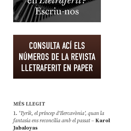
MÉS LLEGIT
1.
‘Tyrik, el príncep d’Ilercavònia’, quan la
fantasia ens reconcilia amb el passat
–
Karol
Jabaloyas