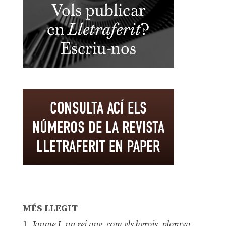
MÉS LLEGIT
1.
Jaume I, un rei que, com els herois, plorava,