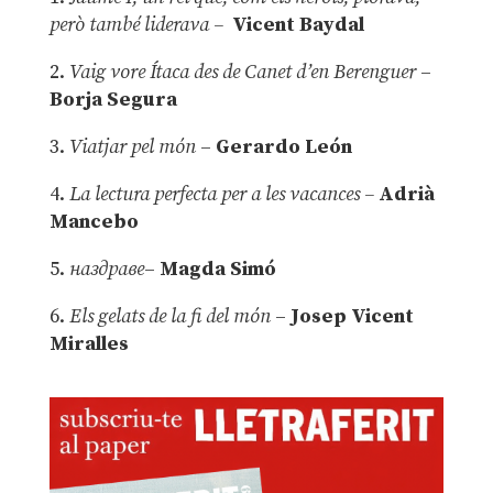
però també liderava –
Vicent Baydal
2.
Vaig vore Ítaca des de Canet d’en Berenguer
–
Borja Segura
3.
Viatjar pel món
–
Gerardo León
4.
La lectura perfecta per a les vacances –
Adrià
Mancebo
5.
наздраве
–
Magda Simó
6.
Els gelats de la fi del món
–
Josep Vicent
Miralles