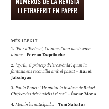
MÉS LLEGIT
1.
‘Flor d’Escòcia’, l’himne d’una nació sense
himne–
Ferran Esquilache
2.
‘Tyrik, el príncep d’Ilercavònia’, quan la
fantasia ens reconcilia amb el passat
–
Karol
Jabaloyas
3.
Paula Bonet: “He pintat la història de Rafael
Chirbes des dels budells i el cor” –
Óscar Mora
4.
Memòries anticipades
–
Toni Sabater