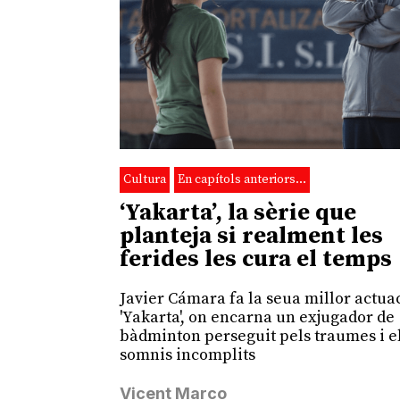
Cultura
En capítols anteriors…
‘Yakarta’, la sèrie que
planteja si realment les
ferides les cura el temps
Javier Cámara fa la seua millor actua
'Yakarta', on encarna un exjugador de
bàdminton perseguit pels traumes i e
somnis incomplits
Vicent Marco