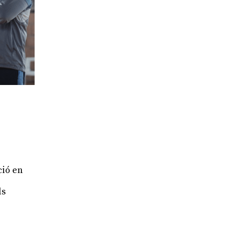
ció en
ls