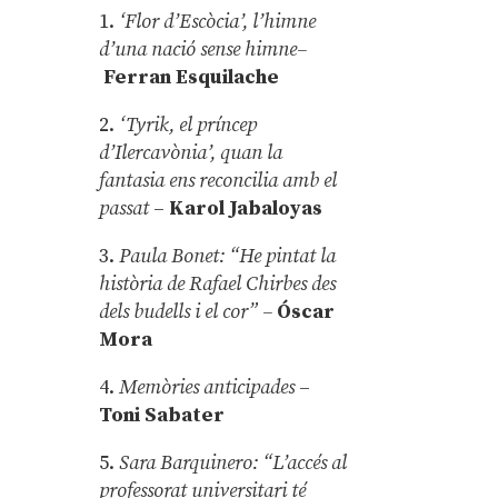
1.
‘Flor d’Escòcia’, l’himne
d’una nació sense himne–
Ferran Esquilache
2.
‘Tyrik, el príncep
d’Ilercavònia’, quan la
fantasia ens reconcilia amb el
passat
–
Karol Jabaloyas
3.
Paula Bonet: “He pintat la
història de Rafael Chirbes des
dels budells i el cor” –
Óscar
Mora
4.
Memòries anticipades
–
Toni Sabater
5.
Sara Barquinero: “L’accés al
professorat universitari té