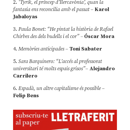
2.
‘Tyrik, el príncep d’Ilercavònia’, quan la
fantasia ens reconcilia amb el passat
–
Karol
Jabaloyas
3.
Paula Bonet: “He pintat la història de Rafael
Chirbes des dels budells i el cor” –
Óscar Mora
4.
Memòries anticipades
–
Toni Sabater
5.
Sara Barquinero: “L’accés al professorat
universitari té molts espais grisos”
–
Alejandro
Carrilero
6.
Espadà, un altre capitalisme és possible
–
Felip Bens