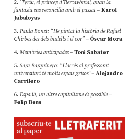
2.
‘Tyrik, el príncep d’Ilercavònia’, quan la
fantasia ens reconcilia amb el passat
–
Karol
Jabaloyas
3.
Paula Bonet: “He pintat la història de Rafael
Chirbes des dels budells i el cor” –
Óscar Mora
4.
Memòries anticipades
–
Toni Sabater
5.
Sara Barquinero: “L’accés al professorat
universitari té molts espais grisos”
–
Alejandro
Carrilero
6.
Espadà, un altre capitalisme és possible
–
Felip Bens