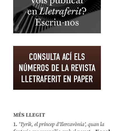
MÉS LLEGIT
1.
‘Tyrik, el príncep d’Ilercavònia’, quan la