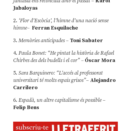
fantasia ens reconcilia amb el passat
–
Karol
Jabaloyas
2.
‘Flor d’Escòcia’, l’himne d’una nació sense
himne–
Ferran Esquilache
3.
Memòries anticipades
–
Toni Sabater
4.
Paula Bonet: “He pintat la història de Rafael
Chirbes des dels budells i el cor” –
Óscar Mora
5.
Sara Barquinero: “L’accés al professorat
universitari té molts espais grisos”
–
Alejandro
Carrilero
6.
Espadà, un altre capitalisme és possible
–
Felip Bens