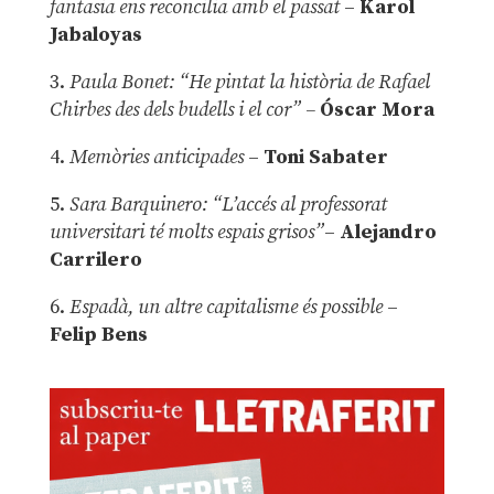
fantasia ens reconcilia amb el passat
–
Karol
Jabaloyas
3.
Paula Bonet: “He pintat la història de Rafael
Chirbes des dels budells i el cor” –
Óscar Mora
4.
Memòries anticipades
–
Toni Sabater
5.
Sara Barquinero: “L’accés al professorat
universitari té molts espais grisos”
–
Alejandro
Carrilero
6.
Espadà, un altre capitalisme és possible
–
Felip Bens