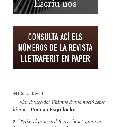
MÉS LLEGIT
1.
‘Flor d’Escòcia’, l’himne d’una nació sense
himne–
Ferran Esquilache
2.
‘Tyrik, el príncep d’Ilercavònia’, quan la