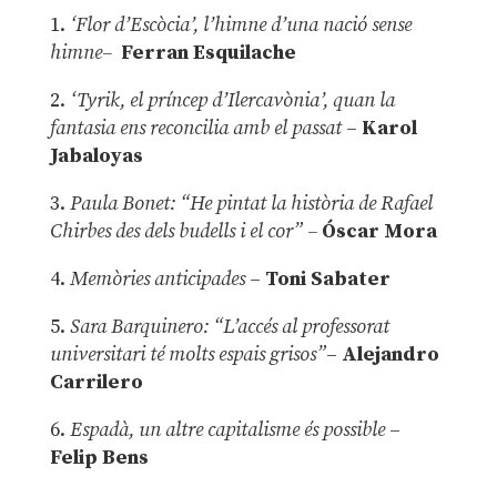
1.
‘Flor d’Escòcia’, l’himne d’una nació sense
himne–
Ferran Esquilache
2.
‘Tyrik, el príncep d’Ilercavònia’, quan la
fantasia ens reconcilia amb el passat
–
Karol
Jabaloyas
3.
Paula Bonet: “He pintat la història de Rafael
Chirbes des dels budells i el cor” –
Óscar Mora
4.
Memòries anticipades
–
Toni Sabater
5.
Sara Barquinero: “L’accés al professorat
universitari té molts espais grisos”
–
Alejandro
Carrilero
6.
Espadà, un altre capitalisme és possible
–
Felip Bens